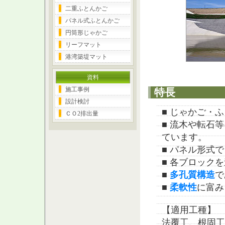
二重ふとんかご
パネル式ふとんかご
円筒形じゃかご
リーフマット
港湾築堤マット
資料
施工事例
特長
設計検討
■ じゃかご・
ＣＯ2排出量
■ 流木や転石
ています。
■ パネル形式
■ 各ブロック
■
多孔質構造
で
■
柔軟性
に富み
【適用工種】
法覆工、根固工