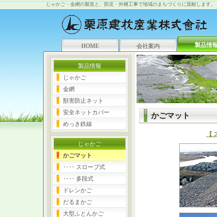
じゃかご・金網の製造と、防災・外構工事で地域のまちづくりに貢献します。
製品情
HOME
会社案内
製品情報
じゃかご
金網
獣害防止ネット
安全ネットカバー
かごマット
めっき鉄線
【 
じゃかご
かごマット
‥‥ スロープ式
‥‥ 多段式
ドレンかご
だるまかご
大型ふとんかご